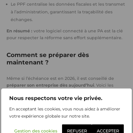
Le PPF centralise les données fiscales et les transmet
à l’administration, garantissant la traçabilité des
échanges.
En résumé :
votre logiciel connecté à une PA est la clé
pour respecter la réforme sans effort supplémentaire.
Comment se préparer dès
maintenant ?
Même si l’échéance est en 2026, il est conseillé de
préparer son entreprise dès aujourd’hui
. Voici les
étapes :
Nous respectons votre vie privée.
Vérifiez votre logiciel de facturation
En acceptant les cookies, vous nous aidez à améliorer
Assurez-vous qu’il est compatible avec les normes e-
votre expérience globale sur notre site.
invoicing et e-reporting.
Tolteck
, par exemple, est déjà préparé pour gérer
Gestion des cookies
REFUSER
ACCEPTER