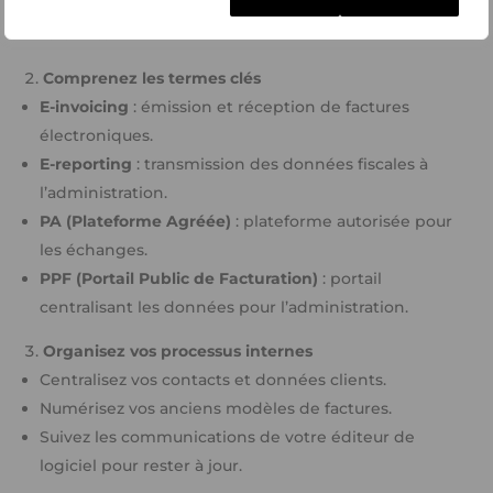
automatiquement vos devis et factures selon la
réforme.
Comprenez les termes clés
E-invoicing
: émission et réception de factures
électroniques.
E-reporting
: transmission des données fiscales à
l’administration.
PA (Plateforme Agréée)
: plateforme autorisée pour
les échanges.
PPF (Portail Public de Facturation)
: portail
centralisant les données pour l’administration.
Organisez vos processus internes
Centralisez vos contacts et données clients.
Numérisez vos anciens modèles de factures.
Suivez les communications de votre éditeur de
logiciel pour rester à jour.