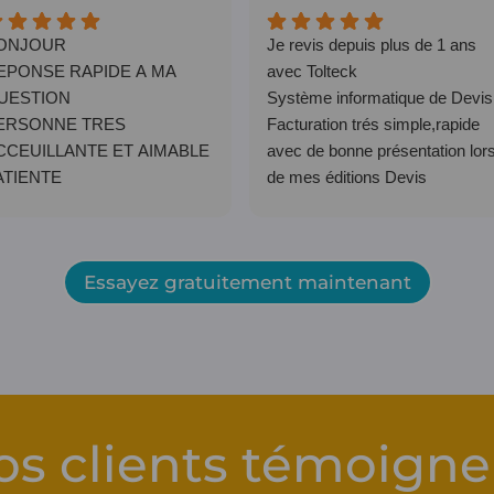
ONJOUR
Je revis depuis plus de 1 ans
EPONSE RAPIDE A MA
avec Tolteck
UESTION
Système informatique de Devis
ERSONNE TRES
Facturation trés simple,rapide
CCEUILLANTE ET AIMABLE
avec de bonne présentation lor
ATIENTE
de mes éditions Devis
UI MA BIEN AIDER POUR
Facturation.
FFECTUER MES
Les équipes pour les aides et
EMARCHES
suivi informatique sont trés
Essayez gratuitement maintenant
rapide et dynamique.
Bref Tolteck c'est impek!
os clients témoigne