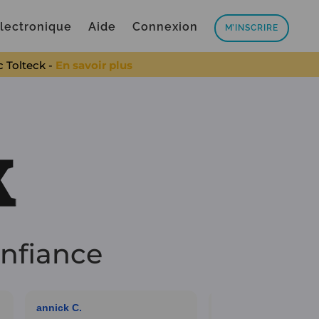
électronique
Aide
Connexion
M’INSCRIRE
c Tolteck -
En savoir plus
onfiance
annick C.
SEBASTIEN S.