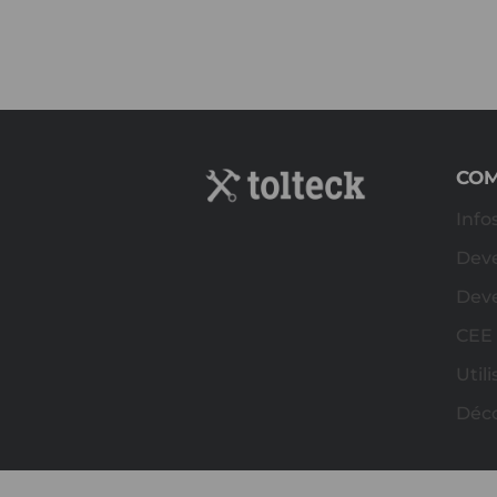
CO
Info
Deve
Deve
CEE
Util
Déc