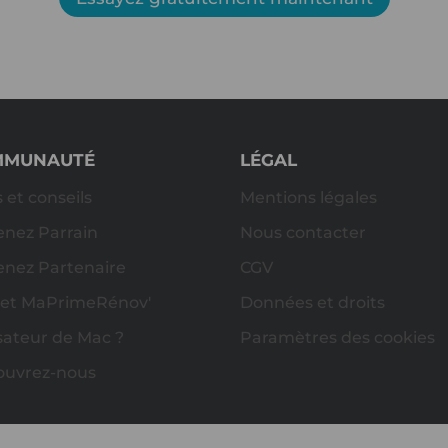
MMUNAUTÉ
LÉGAL
s et conseils
Mentions légales
nez Parrain
Nous contacter
nez Partenaire
CGV
 et MaPrimeRénov'
Données et droits
isateur de Mac ?
Paramètres des cookies
ouvrez-nous