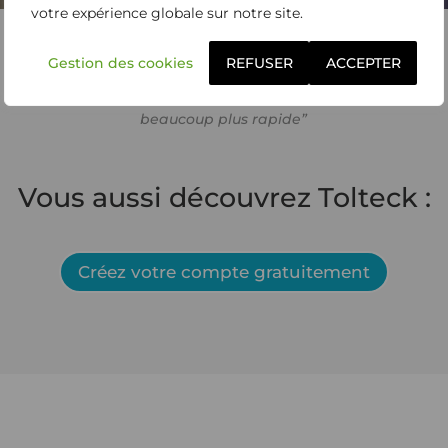
votre expérience globale sur notre site.
Patrick Rénove –
Pressac Rénovation –
Gestion des cookies
REFUSER
ACCEPTER
GJ Conseil et Rénovation
“Tellement plus simple d’utilisation,
beaucoup plus rapide”
Vous aussi découvrez Tolteck :
Créez votre compte gratuitement