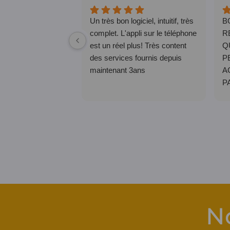
Un très bon logiciel, intuitif, très
B
complet. L'appli sur le téléphone
R
est un réel plus! Très content
Q
des services fournis depuis
P
maintenant 3ans
A
P
Q
E
D
N