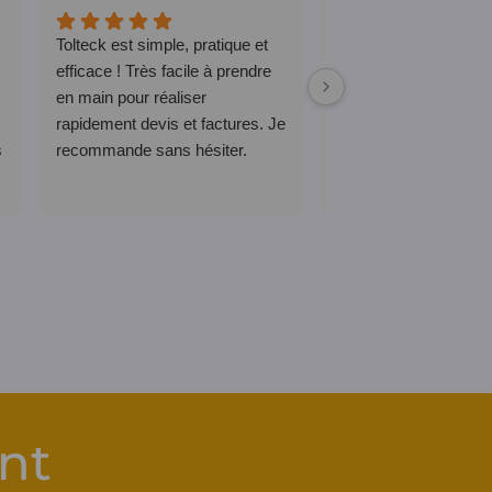
Tolteck est simple, pratique et
Logiciel que j'utilise 
efficace ! Très facile à prendre
2023, que ce soit sur
en main pour réaliser
l'application ou sur in
rapidement devis et factures. Je
c'est très facile d'utili
s
recommande sans hésiter.
l'équipe est très réact
moindre question. Je
recommande sans hés
nt