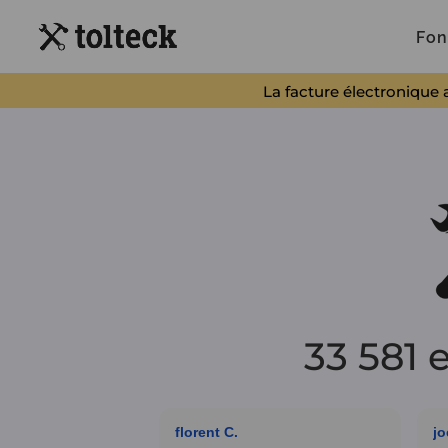
Fon
La facture électronique 
33 581 
florent C.
jo