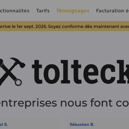
ctionnalités
Tarifs
Témoignages
Facturation 
arrive le 1er sept. 2026. Soyez conforme dès maintenant ave
entreprises nous font c
el S.
Sébastien B.