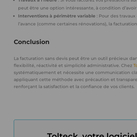
Travaux à l’heure
: Si vous facturez vos prestations sur
peut être une option intéressante, à condition d’avoi
Interventions à périmètre variable
: Pour des travaux
l’avance (comme certaines rénovations), la facturation
Conclusion
La facturation sans devis peut être un outil précieux dans
flexibilité, réactivité et simplicité administrative. Chez
T
systématiquement et nécessite une communication clair
appliquant cette méthode avec précaution et transparen
renforçant la satisfaction et la confiance de vos clients.
Tolteck, votre logicie