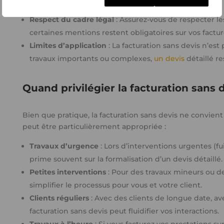
montant facturé.
Respect du cadre légal
: Assurez-vous de respecter le
certaines mentions restent obligatoires sur vos factur
Limites d’application
: La facturation sans devis n’est
travaux importants ou complexes,
un devis
détaillé re
Quand privilégier la facturation sans 
Bien que pratique, la facturation sans devis ne convient 
peut être particulièrement appropriée :
Travaux d’urgence
: Lors d’interventions urgentes (fui
prime souvent sur la formalisation d’un devis détaillé.
Petites interventions
: Pour des travaux mineurs ou de
simplifier le processus pour vous et votre client.
Clients réguliers
: Avec des clients de longue date, ave
facturation sans devis peut fluidifier vos interactions.