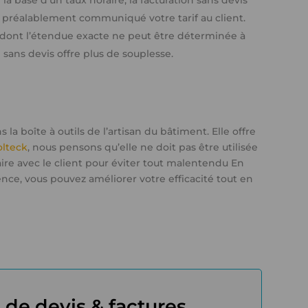
 la base d’un taux horaire, la facturation sans devis
r préalablement communiqué votre tarif au client.
 dont l’étendue exacte ne peut être déterminée à
 sans devis offre plus de souplesse.
 la boîte à outils de l’artisan du bâtiment. Elle offre
olteck
, nous pensons qu’elle ne doit pas être utilisée
e avec le client pour éviter tout malentendu En
ce, vous pouvez améliorer votre efficacité tout en
l de devis & factures