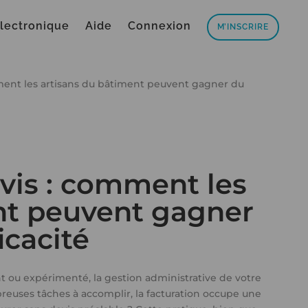
électronique
Aide
Connexion
M’INSCRIRE
ment les artisans du bâtiment peuvent gagner du
vis : comment les
nt peuvent gagner
icacité
t ou expérimenté, la gestion administrative de votre
reuses tâches à accomplir, la facturation occupe une