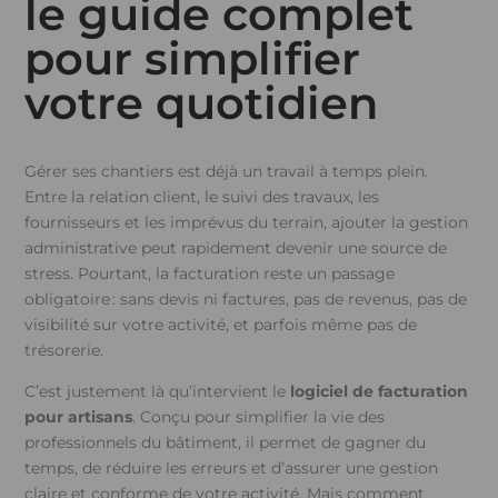
le guide complet
pour simplifier
votre quotidien
Gérer ses chantiers est déjà un travail à temps plein.
Entre la relation client, le suivi des travaux, les
fournisseurs et les imprévus du terrain, ajouter la gestion
administrative peut rapidement devenir une source de
stress. Pourtant, la facturation reste un passage
obligatoire : sans devis ni factures, pas de revenus, pas de
visibilité sur votre activité, et parfois même pas de
trésorerie.
C’est justement là qu’intervient le
logiciel de facturation
pour artisans
. Conçu pour simplifier la vie des
professionnels du bâtiment, il permet de gagner du
temps, de réduire les erreurs et d’assurer une gestion
claire et conforme de votre activité. Mais comment