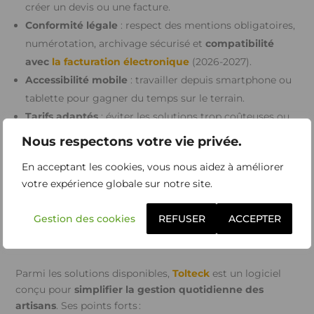
créer un devis ou une facture.
Conformité légale
: respect des mentions obligatoires,
numérotation, archivage sécurisé et
compatibilité
avec
la facturation électronique
(2026-2027).
Accessibilité mobile
: travailler depuis smartphone ou
tablette pour gagner du temps sur le terrain.
Tarifs adaptés
: éviter les solutions trop coûteuses ou
complexes.
Nous respectons votre vie privée.
Support et accompagnement
: tutoriels clairs, service
En acceptant les cookies, vous nous aidez à améliorer
client réactif et prise en main rapide.
votre expérience globale sur notre site.
Tolteck : un allié pensé pour les
Gestion des cookies
REFUSER
ACCEPTER
artisans du bâtiment
Parmi les solutions disponibles,
Tolteck
est un logiciel
conçu pour
simplifier la gestion quotidienne des
artisans
.
Ses points forts :