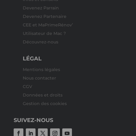
Devenez Parrain
Devenez Partenaire
CEE et MaPrimeRénov’
Utilisateur de Mac ?
Découvrez-nous
LÉGAL
Mentions légales
Nous contacter
CGV
Données et droits
Gestion des cookies
SUIVEZ-NOUS