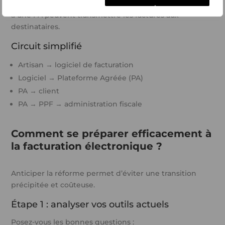
Concrètement, seules les PA ou les logiciels connectés
à une PA peuvent transmettre les factures aux
destinataires.
Circuit simplifié
Artisan → logiciel de facturation
Logiciel → Plateforme Agréée (PA)
PA → client
PA → PPF → administration fiscale
Comment se préparer efficacement à
la facturation électronique ?
Anticiper la réforme permet d’éviter une transition
précipitée et coûteuse.
Étape 1 : analyser vos outils actuels
Posez-vous les bonnes questions :